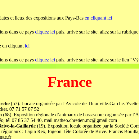
 dates et lieux des expositions aux Pays-Bas
en cliquant ici
tions dans ce pays
cliquez ici
puis, arrivé sur le site, allez sur la rubriq
de en cliquant
ici
tions dans ce pays
cliquez ici
puis, arrivé sur le site, allez sur le lien "
France
arche
(57). Locale organisée par l'Avicole de Thionville-Garche. Yvett
ker. 07 71 57 07 52
th
(68). Exposition régionale d’animaux de basse-cour organisée par l’A
héo, tél 07 85 37 54 40, mail matheo.chretien.mc@gmail.com
rive-la-Gaillarde
(19). Exposition locale organisée par la Société Co
égionaux : Lapin Rex, Pigeon Tête Colorée de Brive. Francis Bouilla
nge.fr