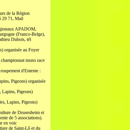
eurs de la Région
 29 71, Mail
. Régionaux APADOM,
urgogne (Franco-Belge),
thieu Dubois, tél
ns) organisée au Foyer
it championnat mono race
Groupement d'Entente :
Lapins, Pigeons) organisée
s, Lapins, Pigeons)
les, Lapins, Pigeons)
culture de Drusenheim et
ente de 5 associations).
r en voic
lture de Saint-Lô et du