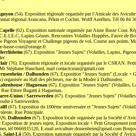
nguyon
(54). Exposition régionale organisée par l’Amicale des Avicult
nat régional Araucana, Pékin et Cochin. Wolff Aurélien, Tél 06 84 36
Capelle
(02). Exposition nationale organisée par Aisne Basse Cour
C.E.LE.C, Lapins Géants. Rencontres Volailles Huppées, Fauve de Bo
e Pigeon Voyageur et Challenge pigeons de vol. Course aux points. Ma
ne-basse-cour@orange.fr
Herrlisheim
(67). Exposition "Jeunes Sujets" (Volailles, Lapins, Pigeo
er.
lair
(76). Exposition régionale et locale organisée par le CSRAN. Pet
r. Mr Stéphane Hauchard, mail contactcsran@gmail.com
rusenheim / Dalhunden
(67). Exposition "Jeunes Sujets" (Locale + 
ns) organisée au Hall des pêcheurs, rue de la Moder à Dalhunden.
altenhouse / Haguenau
(67). Exposition "Jeunes Sujets" (Volailles, 
e, Rue Ettore Bugatti à Haguenau.
arre-Union / Sarrewerden
(67). Exposition "Jeunes Sujets" (Volaille
Moulin à Sarrewerden.
alff
(67). Exposition du 100ème anniversaire et "Jeunes Sujets" (Volail
valente, Rue Principale.
026,
Dalhunden
(67). Exposition locale organisée par la Société d’Avi
Exposition de jeunes sujets, Exposition locale + Petit Groupement (ent
r, tél 0666935120, E-mail aviculture.drusenheim@gmail.com Bonjou
6,
Saint-Lô
(50). Exposition nationale organisée par la Société d' Avicu