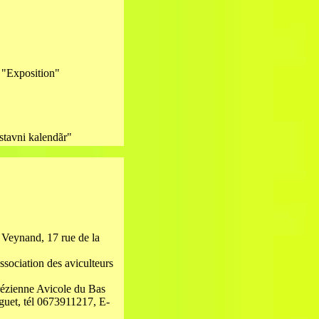
ue "Exposition"
Výstavni kalendãr"
e Veynand, 17 rue de la
ssociation des aviculteurs
rrézienne Avicole du Bas
guet, tél 0673911217, E-