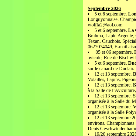
Septembre 2026
5 et 6 septembre.
Lo
Longuyonnaise. Champion
wolffa2@aol.com
5 et 6 septembre.
La 
Brahma, Lapin Argenté, 
Texan, Cauchois. Spécial
0627074049, E-mail ais
.05 et 06 septembre.
avicole, Rue de Bischwill
5 et 6 septembre.
Duc
sur le canard de Duclai
12 et 13 septembre.
D
Volailles, Lapins, Pigeo
12 et 13 septembre.
K
à la Salle de l’Avicultur
12 et 13 septembre.
S
organisée à la Salle du 
12 et 13 septembre.
V
organisée à la Salle Poly
12 et 13 septembre 2
environs. Championnats : 
Denis Geschwindenhamme
19/20 septembre 202