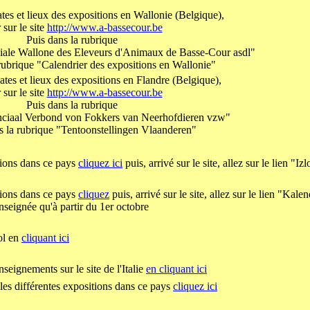
ates et lieux des expositions en Wallonie (Belgique),
r sur le site
http://www.a-bassecour.be
Puis dans la rubrique
ciale Wallone des Eleveurs d'Animaux de Basse-Cour asdl"
 rubrique "Calendrier des expositions en Wallonie"
ates et lieux des expositions en Flandre (Belgique),
r sur le site
http://www.a-bassecour.be
Puis dans la rubrique
nciaal Verbond von Fokkers van Neerhofdieren vzw"
ns la rubrique "Tentoonstellingen Vlaanderen"
tions dans ce pays
cliquez ici
puis, arrivé sur le site, allez sur le lien "I
tions dans ce pays
cliquez
puis, arrivé sur le site, allez sur le lien "Kale
enseignée qu'à partir du 1er octobre
ol en
cliquant ici
seignements sur le site de l'Italie
en cliquant ici
les différentes expositions dans ce pays
cliquez ici