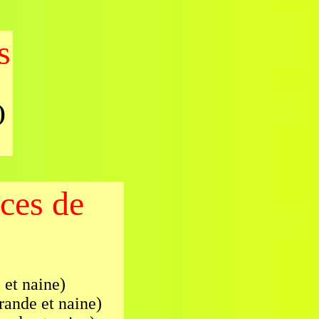
s
)
ces de
 et naine)
rande et naine)