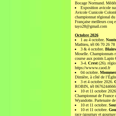
Bocage Normand. Médéri
Exposition avicole na
Avicole Cunicole Colombi
championnat régional du 
Française meilleurs coq 
tayo28@gmail.com
Octobre 2026
1 au 4 octobre.
Nont
Mathieu, tél 06 70 26 78
3 & 4 octobre.
Blainv
Moselle. Championnats r
course aux points Lapin
3-4.
Crest
(26). régi
https://wwww.caod.fr
04 octobre.
Mommen
Dimière, à côté de l’Églis
3 et 4 octobre 2026.
ROBIN, tél 0676244666,
10 et 11 octobre 2026
Championnat de France de
Wyandotte. Partenaire d
10 et 11 octobre.
Sou
10 et 11 octobre.
Gou
race (gournay et gournay