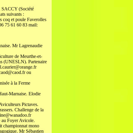
la SACCY (Société
ts suivants :
s coq et poule Faverolles
06 75 61 60 83 mail:
onnaise. Mr Lagrenaudie
iculture de Meurthe-et-
ns (UNESLN). Partenaire
l.caurier@orange.fr
m.caod@caod.fr ou
nisée à la Ferme
 Haut-Marnaise. Elodie
Aviculteurs Pictaves.
assers. Challenge de la
ttine@wanadoo.fr
e au Foyer Avicole.
etit championnat mono
dagogique. Mr Sébastien