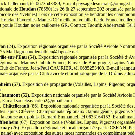
ck Lallemand, tél 0673543389, E-mail paysagedesmarais@orange.fr
tionale de
Houdan
(78550) les 26 & 27 septembre 202 organisée par 
cole des Yvelines) Lors de cette exposition se tiendront les championna
Houdan Faverolles Mantes CF meilleure volaille Ile de France meilleur
et poule Houdan noire cailloutée GR. Contact: Taoufik Abderrazak Tel 
ron
(24). Exposition régionale organisée par la Société Avicole Nontr
 75 Mail lagrenaudiemathieu@laposte.net
ille-sur-l’Eau
(54). Exposition régionale organisée par la Société d’Av
égionaux : Marans Club de France, Fauves de Bourgogne, Lapins Nai
 Club de France. Jean-Paul CAURIER, tél 0685253408, E-mail jeanpau
onale organisée par la Club avicole et ornithologique de la Drôme. ad
heim
(67). Exposition de propagande (Volailles, Lapins, Pigeons) orga
e.
Chaumont
(52). Exposition nationale organisée par la Société Avicole
 E-mail societeavicole52@gmail.com
.
Châtellerault
(86). Exposition nationale organisée par la Société des 
s lapins Chèvres. Championnats régionaux : lapins géants, pigeons Str
e la course aux points. Bernard Emmanuel, tél 0633164153, E-mail ma
fflenheim
(67). Exposition locale (Volailles, Lapins, Pigeons) organisé
rnay
(76). Exposition régionale et locale organisée par le CSRAN. P
 naine) avec exposition des autres races normandes en complément pé