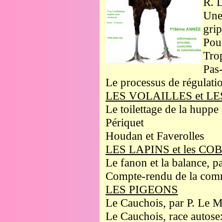
R. 
Une 
gri
Pou
Tro
Pas-
Le processus de régulati
LES VOLAILLES et L
Le toilettage de la huppe 
Périquet
Houdan et Faverolles
LES LAPINS et les C
Le fanon et la balance, p
Compte-rendu de la comm
LES PIGEONS
Le Cauchois, par P. Le M
Le Cauchois, race autosex