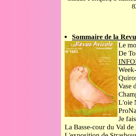
8
Sommaire de la Revu
Le mo
De Tou
INFO
Week-
Quiro
Vase 
Champ
L'oie
ProNa
Je fai
La Basse-cour du Val de 
L'exposition de Strasbou