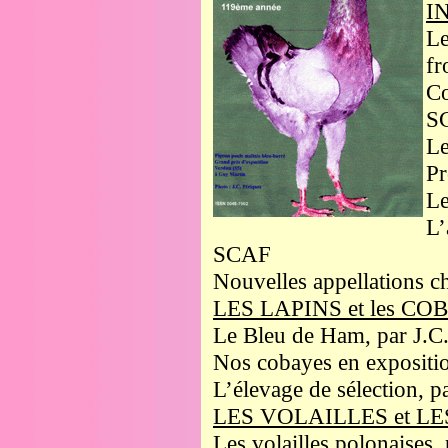
I
Le
fr
Co
SC
L
Pr
Le
L’
SCAF
Nouvelles appellations che
LES LAPINS et les C
Le Bleu de Ham, par J.C.
Nos cobayes en expositi
L’élevage de sélection, 
LES VOLAILLES et L
Les volailles polonaises, 