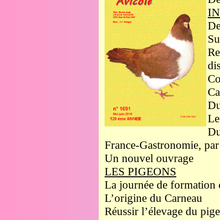
I
De
Su
Re
di
Co
Ca
Du
Le
Du
France-Gastronomie, par
Un nouvel ouvrage
LES PIGEONS
La journée de formation 
L’origine du Carneau
Réussir l’élevage du pige