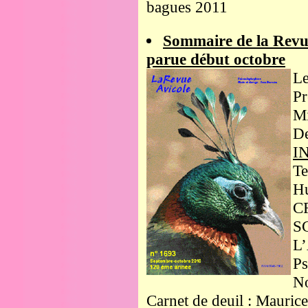
bagues 2011
Sommaire de la Revu
parue début octobre
Le
Pr
Mi
De
I
Te
H
CR
SC
L’
Ps
No
Carnet de deuil : Mauric