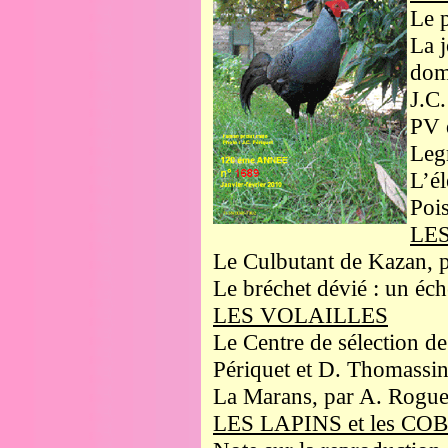
Le 
La 
dom
J.C.
PV 
Leg
L’él
Poi
LE
Le Culbutant de Kazan, 
Le bréchet dévié : un éch
LES VOLAILLES
Le Centre de sélection de 
Périquet et D. Thomassi
La Marans, par A. Rogue
LES LAPINS et les C