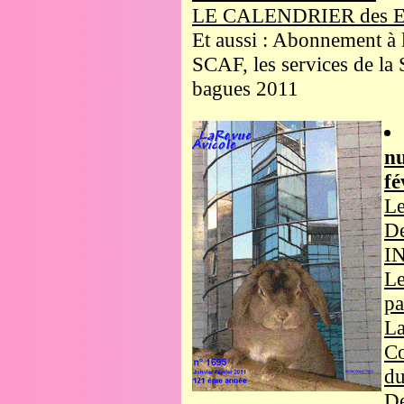
LE CALENDRIER des 
Et aussi : Abonnement à 
SCAF, les services de la 
bagues 2011
nu
fé
Le
De
I
Le
pa
La
Co
du
De